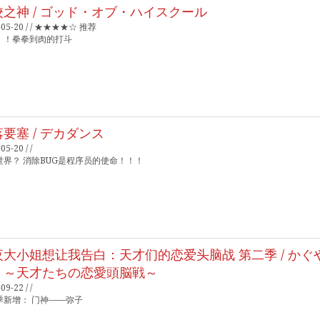
校之神 / ゴッド・オブ・ハイスクール
-05-20 / / ★★★★☆ 推荐
！！拳拳到肉的打斗
要塞 / デカダンス
05-20 / /
世界？ 消除BUG是程序员的使命！！！
夜大小姐想让我告白：天才们的恋爱头脑战 第二季 / か
？～天才たちの恋愛頭脳戦～
09-22 / /
季新增： 门神——弥子