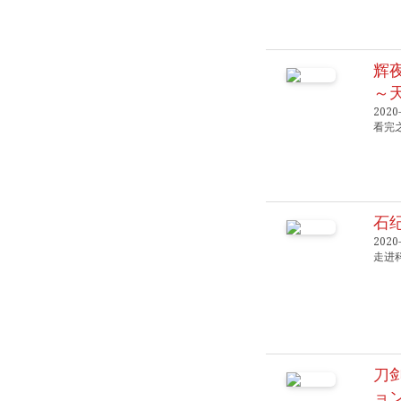
辉
～
2020-
看完
石纪
2020-
走进
刀
ョン