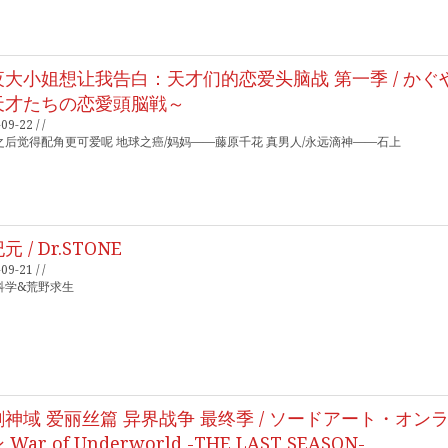
夜大小姐想让我告白：天才们的恋爱头脑战 第一季 / か
天才たちの恋愛頭脳戦～
09-22 / /
之后觉得配角更可爱呢 地球之癌/妈妈——藤原千花 真男人/永远滴神——石上
元 / Dr.STONE
09-21 / /
科学&荒野求生
剑神域 爱丽丝篇 异界战争 最终季 / ソードアート・オン
 War of Underworld -THE LAST SEASON-