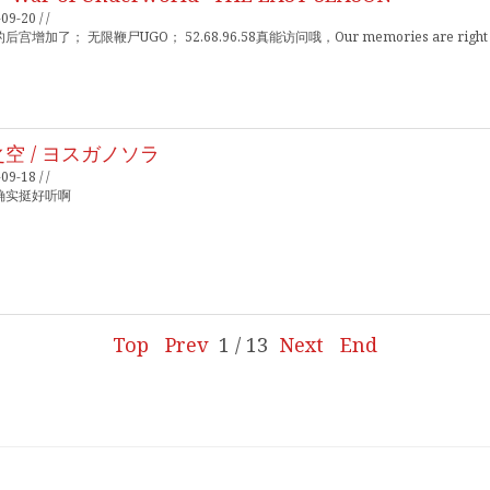
09-20 / /
后宫增加了； 无限鞭尸UGO； 52.68.96.58真能访问哦，Our memories are rig
空 / ヨスガノソラ
09-18 / /
确实挺好听啊
Top
Prev
1 / 13
Next
End