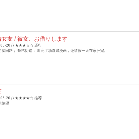
借女友 / 彼女、お借りします
-05-20 / / ★★★☆☆ 还行
的脑回路； 茶艺切磋； 追完了动漫追漫画，还请假一天在家肝完。
笼
-05-20 / / ★★★★☆ 推荐
的绝望